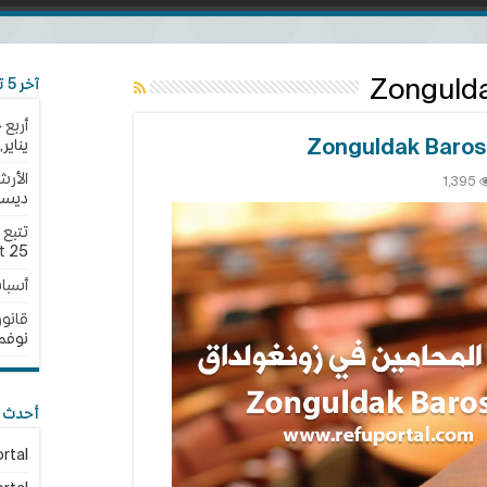
Zonguld
آخر 5 تحديثات
أربع 
يناير,2025
الأرش
1,395
ديسمبر,
مين
لداق
25 نوفمبر,2024
t
Zongu
أسبا
B
قانون الجن
نوفمبر,4
أحدث ا
rtal