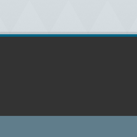
رات (اللوغو) في موقعنا حقوقها محفوظة لأصحابها