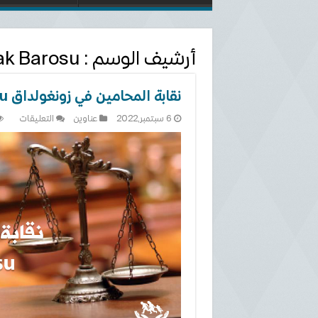
أرشيف الوسم :
ak Barosu
نقابة المحامين في زونغولداق Zonguldak Barosu
على
6 سبتمبر,2022
عناوين
التعليقات
نقابة
المحا
في
زونغو
ldak
arosu
مغلقة