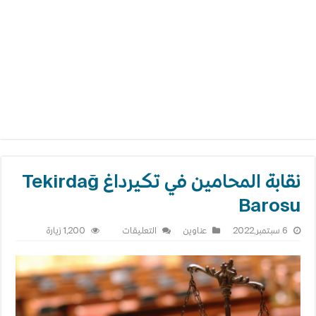
نقابة المحامين في تكيرداغ Tekirdağ
Barosu
على
6 سبتمبر,2022
عناوين
التعليقات
1,200 زيارة
نقابة
المحامين
في
تكيرداغ
Tekirdağ
Barosu
مغلقة