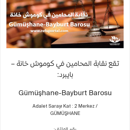
–
بايبرد
Gümüşhane-
Bayburt
Barosu
مغلقة
تقع نقابة المحامين في كوموش خانة –
بايبرد:
Gümüşhane-Bayburt Barosu
Adalet Sarayı Kat : 2 Merkez /
GÜMÜŞHANE
رقم الهاتف: