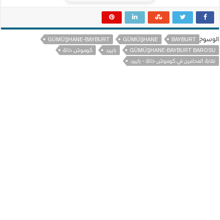
الوسوم
GÜMÜŞHANE-BAYBURT
GÜMÜŞHANE
BAYBURT
GÜMÜŞHANE-BAYBURT BAROSU
بايبرد
كوموش خانة
نقابة المحامين في كوموش خانة - بايبرد