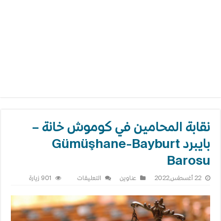
نقابة المحامين في كوموش خانة –
بايبرد Gümüşhane-Bayburt
Barosu
على
22 أغسطس,2022
عناوين
التعليقات
901 زيارة
نقابة
المحامين
في
كوموش
خانة