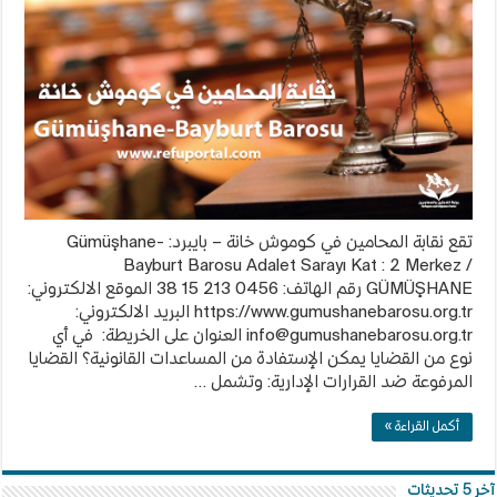
في
كوموش
خانة
–
بايبرد
Gümüşhane-
Bayburt
Barosu
مغلقة
تقع نقابة المحامين في كوموش خانة – بايبرد: Gümüşhane-
Bayburt Barosu Adalet Sarayı Kat : 2 Merkez /
GÜMÜŞHANE رقم الهاتف: 0456 213 15 38 الموقع الالكتروني:
https://www.gumushanebarosu.org.tr البريد الالكتروني:
info@gumushanebarosu.org.tr
العنوان على الخريطة: في أي
نوع من القضايا يمكن الإستفادة من المساعدات القانونية؟ القضايا
المرفوعة ضد القرارات الإدارية: وتشمل …
أكمل القراءة »
آخر 5 تحديثات