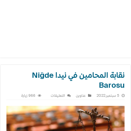
نقابة المحامين في نيدا Niğde
Barosu
على
5 سبتمبر,2022
عناوين
التعليقات
966 زيارة
نقابة
المحامين
في
نيدا
Niğde
Barosu
مغلقة