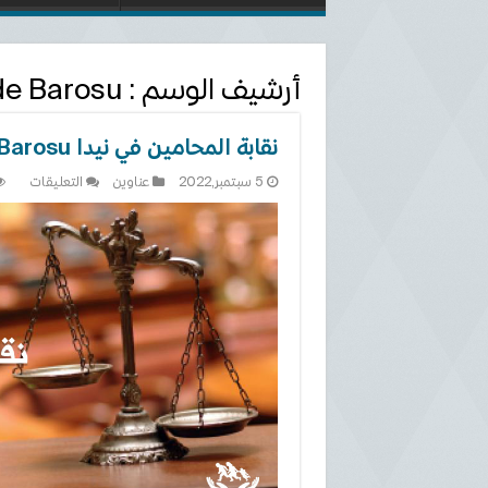
أرشيف الوسم :
de Barosu
نقابة المحامين في نيدا Niğde Barosu
على
5 سبتمبر,2022
عناوين
التعليقات
نقابة
المحا
في
نيدا
iğde
arosu
مغلقة