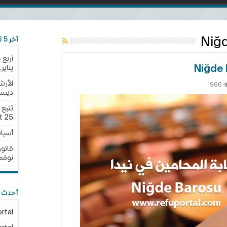
Niğ
آخر 5 تحديثات
أربع 
يناير,2025
الأرش
966
ديسمبر,
مين
25 نوفمبر,2024
t
N
أسبا
B
قانون الجن
نوفمبر,4
أحدث ا
rtal