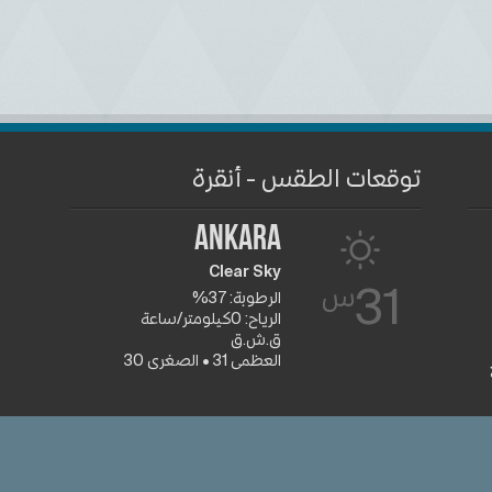
توقعات الطقس - أنقرة
Ankara
Clear Sky
س
31
الرطوبة: 37%
الرياح: 0كيلومتر/ساعة
ق.ش.ق‎
العظمى 31 • الصغرى 30
جميع الشعا