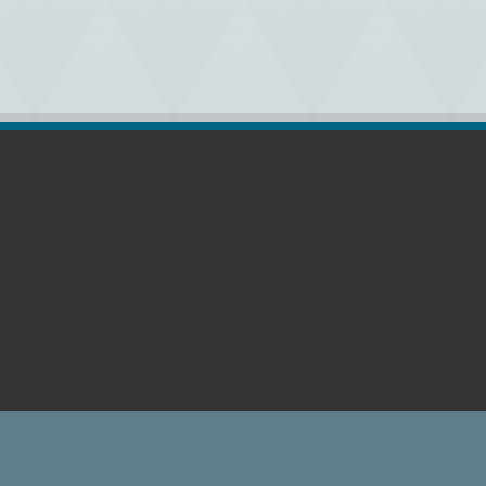
رات (اللوغو) في موقعنا حقوقها محفوظة لأصحابها