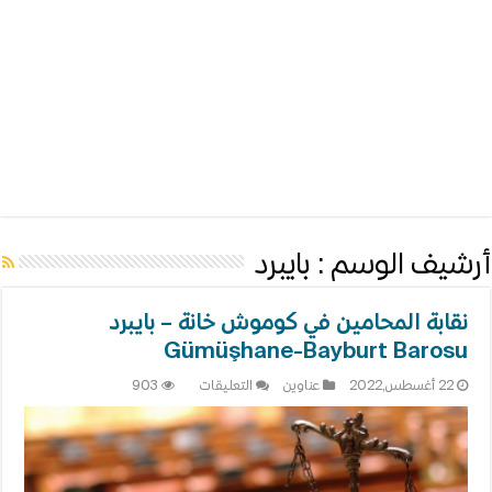
أرشيف الوسم :
بايبرد
نقابة المحامين في كوموش خانة – بايبرد
Gümüşhane-Bayburt Barosu
على
22 أغسطس,2022
عناوين
التعليقات
903
نقابة
المحامين
في
كوموش
خانة
–