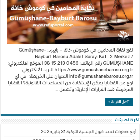
بايبرد
Gümüşhane-
Bayburt
Barosu
مغلقة
تقع نقابة المحامين في كوموش خانة – بايبرد: Gümüşhane-
Bayburt Barosu Adalet Sarayı Kat : 2 Merkez /
GÜMÜŞHANE رقم الهاتف: 0456 213 15 38 الموقع الالكتروني:
https://www.gumushanebarosu.org.tr البريد الالكتروني:
info@gumushanebarosu.org.tr
العنوان على الخريطة: في أي
نوع من القضايا يمكن الإستفادة من المساعدات القانونية؟ القضايا
المرفوعة ضد القرارات الإدارية: وتشمل …
أكمل القراءة »
آخر 5 تحديثات
أربع خطوات تحدد قبول الجنسية التركية
31 يناير,2025